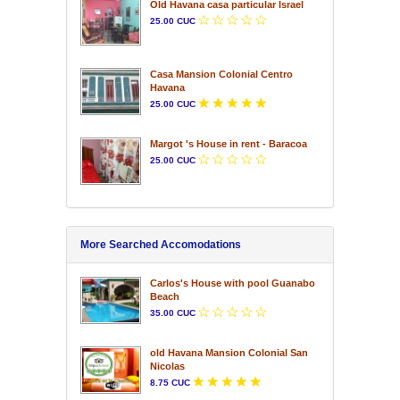
Old Havana casa particular Israel
25.00 CUC
Casa Mansion Colonial Centro
Havana
25.00 CUC
Margot 's House in rent - Baracoa
25.00 CUC
More Searched Accomodations
Carlos's House with pool Guanabo
Beach
35.00 CUC
old Havana Mansion Colonial San
Nicolas
8.75 CUC