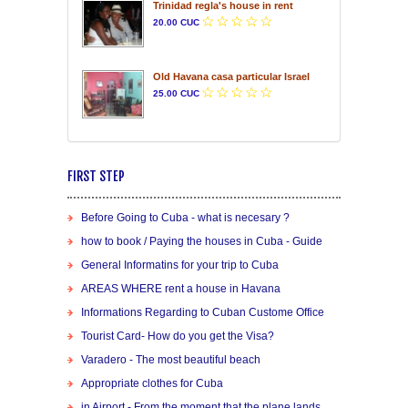
Trinidad regla's house in rent
20.00 CUC
Old Havana casa particular Israel
25.00 CUC
FIRST STEP
Before Going to Cuba - what is necesary ?
how to book / Paying the houses in Cuba - Guide
General Informatins for your trip to Cuba
AREAS WHERE rent a house in Havana
Informations Regarding to Cuban Custome Office
Tourist Card- How do you get the Visa?
Varadero - The most beautiful beach
Appropriate clothes for Cuba
in Airport - From the moment that the plane lands