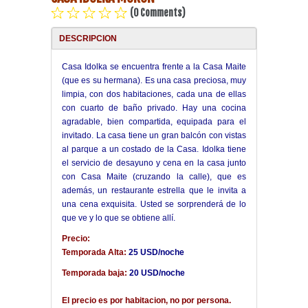
(0 Comments)
Havana Beach
DESCRIPCION
Pinar del Río
Casa Idolka se encuentra frente a la Casa Maite
(que es su hermana). Es una casa preciosa, muy
limpia, con dos habitaciones, cada una de ellas
Varadero
con cuarto de baño privado. Hay una cocina
agradable, bien compartida, equipada para el
Cienfuegos
invitado. La casa tiene un gran balcón con vistas
al parque a un costado de la Casa. Idolka tiene
el servicio de desayuno y cena en la casa junto
Trinidad
con Casa Maite (cruzando la calle), que es
además, un restaurante estrella que le invita a
Other Cities
una cena exquisita. Usted se sorprenderá de lo
que ve y lo que se obtiene allí.
Other Service
Precio:
Temporada Alta:
25 USD/noche
Temporada baja:
20 USD/noche
El precio es por habitacion, no por persona.