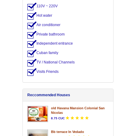
110V ~ 220V
Hot water
Air conditioner
Private bathroom
Independent entrance
Cuban family
TV / National Channels
Visits Friends
Reccommended Houses
old Havana Mansion Colonial San
Nicolas
8.75 CUC
Bb terrace In Vedado