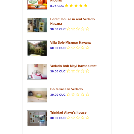
Nicolas
8.75 CUC
Loren' house in rent Vedado
Havana
30.00 CUC
Villa Sole Miramar Havana
60.00 CUC
Vedado bnb Mayi havana rent
30.00 CUC
Bb terrace In Vedado
30.00 CUC
Trinidad Alayn's house
30.00 CUC